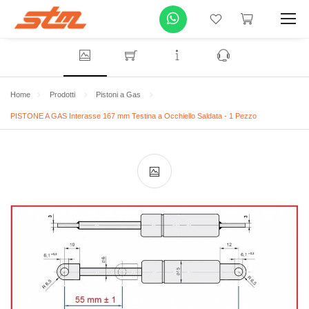
Home
Prodotti
Pistoni a Gas
PISTONE A GAS Interasse 167 mm Testina a Occhiello Saldata - 1 Pezzo