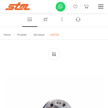
Home
Prodotti
Serrature
109-DX