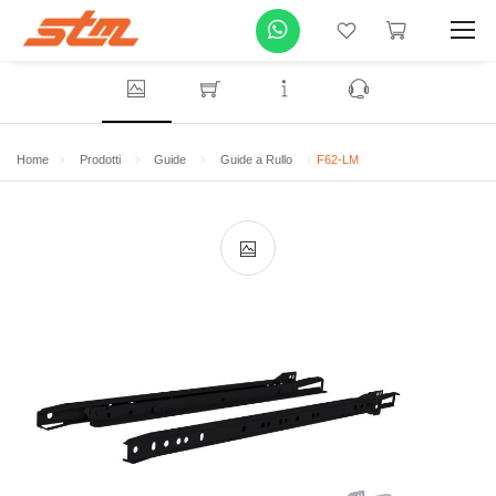
Home
Prodotti
Guide
Guide a Rullo
F62-LM