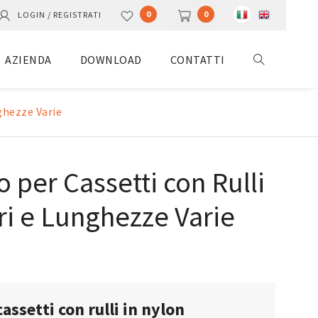
0
0
LOGIN / REGISTRATI
AZIENDA
DOWNLOAD
CONTATTI
ghezze Varie
o per Cassetti con Rulli
ri e Lunghezze Varie
cassetti con rulli in nylon