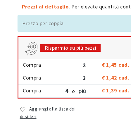
Prezzi al dettaglio
.
Per elevate quantità cont
Prezzo per coppia
Risparmio su più pezzi
Compra
2
€ 1,45
cad.
Compra
3
€ 1,42
cad.
Compra
4
più
€ 1,39
cad.
o
Aggiungi alla lista dei
desideri